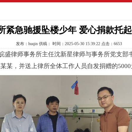
所紧急驰援坠楼少年 爱心捐款托
发布：huqin
供稿：
时间：2025-05-30 15:39:22
点击：6653
皖盛律师事务所主任沈新星律师与
事务所
党支部
伍某某，并送上律所全体
工作
人员自发捐赠的
50