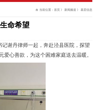
当前位置：
首页
》
新闻频道
》
基层信息
起生命希望
书记谢丹律师一
起
，奔赴泾县医院，探望
00元爱心善款，
为这个困难家庭送去温暖。