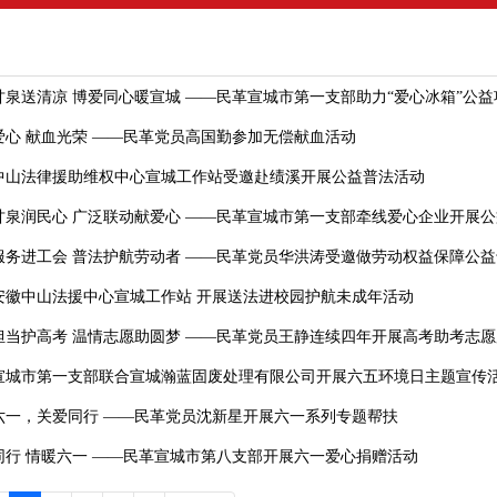
甘泉送清凉 博爱同心暖宣城 ——民革宣城市第一支部助力“爱心冰箱”公益
爱心 献血光荣 ——民革党员高国勤参加无偿献血活动
中山法律援助维权中心宣城工作站受邀赴绩溪开展公益普法活动
甘泉润民心 广泛联动献爱心 ——民革宣城市第一支部牵线爱心企业开展
服务进工会 普法护航劳动者 ——民革党员华洪涛受邀做劳动权益保障公
安徽中山法援中心宣城工作站 开展送法进校园护航未成年活动
担当护高考 温情志愿助圆梦 ——民革党员王静连续四年开展高考助考志愿
宣城市第一支部联合宣城瀚蓝固废处理有限公司开展六五环境日主题宣传
六一，关爱同行 ——民革党员沈新星开展六一系列专题帮扶
同行 情暖六一 ——民革宣城市第八支部开展六一爱心捐赠活动