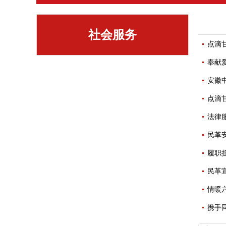
社会服务
点滴
奉献
安徽
点滴
法律
民革
履职
民革
情暖
携手